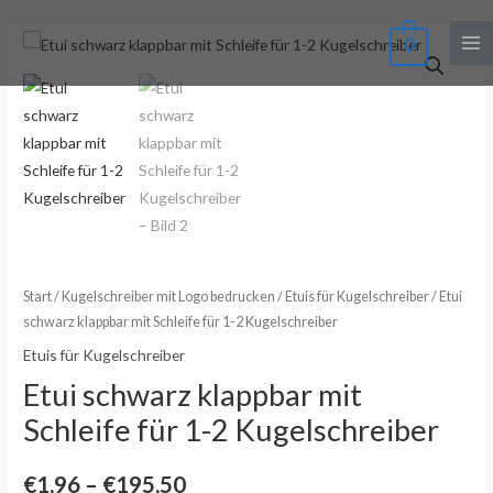
Zum
Ma
Inhalt
Etui
0
Preisspanne:
Me
springen
schwarz
€1,96
klappbar
mit
bis
Schleife
€195,50
für
1-
2
Kugelschreiber
Menge
Start
/
Kugelschreiber mit Logo bedrucken
/
Etuis für Kugelschreiber
/ Etui
schwarz klappbar mit Schleife für 1-2 Kugelschreiber
Etuis für Kugelschreiber
Etui schwarz klappbar mit
Schleife für 1-2 Kugelschreiber
€
1,96
–
€
195,50