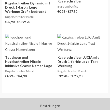
Kugelschreiber
Kugelschreiber Dynamic mit
Büro und Office
Druck 1-farbig Logo
Werbung Grafik bedruckt
€
0,28
–
€
27,50
Kugelschreiber Plastik
€
39,90
–
€
1199,90
Preisspanne:
Preisspanne:
€4,99
€39,90
bis
bis
€164,90
€1769,90
Touchpen und
Kugelschreiber LUCIA mit
Kugelschreiber Nicole
Druck 1-farbig Logo Text
inklusive Gravur Namen Logo
Werbung
Kugelschreiber Metall
Kugelschreiber Plastik
€
4,99
–
€
164,90
€
39,90
–
€
1769,90
Bestellungen