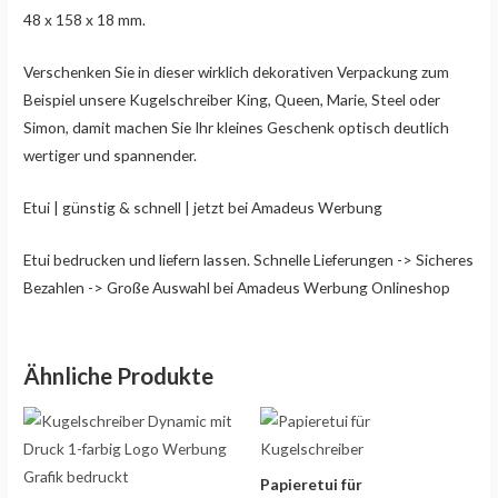
48 x 158 x 18 mm.
Verschenken Sie in dieser wirklich dekorativen Verpackung zum
Beispiel unsere Kugelschreiber King, Queen, Marie, Steel oder
Simon, damit machen Sie Ihr kleines Geschenk optisch deutlich
wertiger und spannender.
Etui | günstig & schnell | jetzt bei Amadeus Werbung
Etui bedrucken und liefern lassen. Schnelle Lieferungen -> Sicheres
Bezahlen -> Große Auswahl bei Amadeus Werbung Onlineshop
Ähnliche Produkte
Preisspanne:
Preisspanne:
€39,90
€0,28
bis
bis
€1199,90
€27,50
Papieretui für